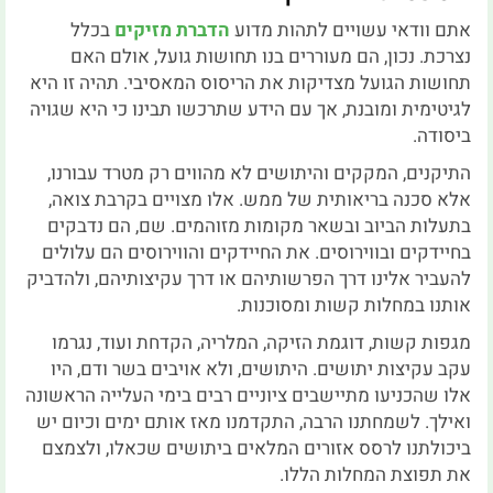
אתם וודאי עשויים לתהות מדוע
הדברת מזיקים
בכלל
נצרכת. נכון, הם מעוררים בנו תחושות גועל, אולם האם
תחושות הגועל מצדיקות את הריסוס המאסיבי. תהיה זו היא
לגיטימית ומובנת, אך עם הידע שתרכשו תבינו כי היא שגויה
ביסודה.
התיקנים, המקקים והיתושים לא מהווים רק מטרד עבורנו,
אלא סכנה בריאותית של ממש. אלו מצויים בקרבת צואה,
בתעלות הביוב ובשאר מקומות מזוהמים. שם, הם נדבקים
בחיידקים ובווירוסים. את החיידקים והווירוסים הם עלולים
להעביר אלינו דרך הפרשותיהם או דרך עקיצותיהם, ולהדביק
אותנו במחלות קשות ומסוכנות.
מגפות קשות, דוגמת הזיקה, המלריה, הקדחת ועוד, נגרמו
עקב עקיצות יתושים. היתושים, ולא אויבים בשר ודם, היו
אלו שהכניעו מתיישבים ציוניים רבים בימי העלייה הראשונה
ואילך. לשמחתנו הרבה, התקדמנו מאז אותם ימים וכיום יש
ביכולתנו לרסס אזורים המלאים ביתושים שכאלו, ולצמצם
את תפוצת המחלות הללו.