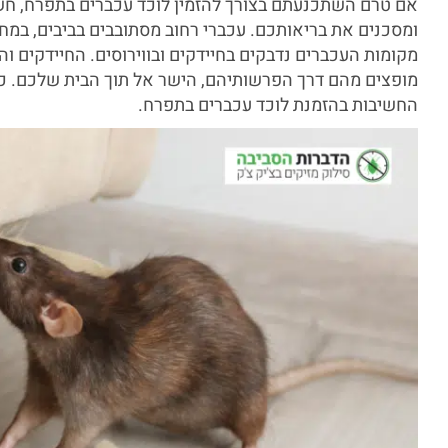
אם טרם השתכנעתם בצורך להזמין לוכד עכברים בתפרח, חש
ומסכנים את בריאותכם. עכברי רחוב מסתובבים בביבים, במח
מקומות העכברים נדבקים בחיידקים ובווירוסים. החיידקים ו
מופצים מהם דרך הפרשותיהם, הישר אל תוך הבית שלכם. כעת
החשיבות בהזמנת לוכד עכברים בתפרח.