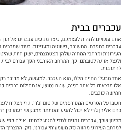
עכברים בבית
אתם עשויים לתהות לעצמכם, כיצד מגיעים עכברים אל תוך ה
עכברים בתפרח. התשובה, פשוטה ומעניינת. בעוד שמרבית 
העירונית ומרחבי המחיה שלהן מצטמצמים, ישנן חיות שהיט
ולנצל אותה לטובתם. כך, המרחב האורבני הפך עבורם לבית ג
להתרבות.
אחד מבעלי החיים הללו, הוא העכבר. למעשה, לא מדובר רק
אלו מוצאים כל אתר בנייה, שטח נטוש, או מחילות בבתים כב
חמישה כוכבים.
חשבו על הסרטים המפורסמים של טום וג'רי. ג'רי מצליח לנ
בהם אליהן ג'רי לא יכול להגיע ומסתתר ממבקשי רעתו בין רה
מכיוון שכך, עכברים נהנים למדי להגיע לבתינו. אולם כפי ש
למרחב העירוני מהווה נזק משמעותי עבורנו. נזק, המצריך ה