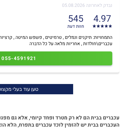
נבדק לאחרונה 05.08.2026
545
4.97
חוות דעת
התמחויות: תיקנים ונמלים , טרמיטים , פשפש המיטה , קרציות 
עכברים\חולדות , אחריות מלאה על כל הדברה
055-4591921
טען עוד בעלי מקצוע.
עכברים בבית הם לא רק מטרד ופחד קיומי, אלא גם מפגע
העכברים בבית יש להזמין לוכד עכברים בתפרח, הלא הו