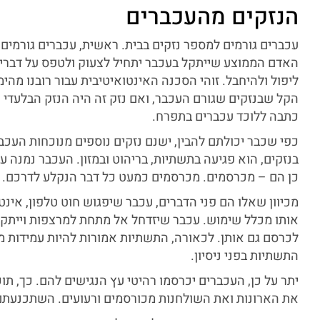
הנזקים מהעכברים
עכברים גורמים למספר נזקים בבית. ראשית, עכברים גורמים
האדם הממוצע שייתקל בעכבר יתחיל לצעוק ולטפס על דברים.
ליפול ולהיחבל. זוהי הסכנה האינטואיטיבית עבור רובנו מה
הקל שבנזקים שגורם העכבר, ואם נזק זה היה הנזק הבלעדי 
כתבה ללוכד עכברים בתפרח.
כפי שכבר יכולתם להבין, ישנם נזקים נוספים מנוכחות העכב
בנזקים, הוא פגיעה בתשתיות, בריהוט ובמזון. העכבר נמנ
כן הם – מכרסמים. מכרסמים כמעט כל דבר הנקלע לדרכם.
מכיוון שאלו הם פני הדברים, עכבר שיפגוש חוט טלפון, אינט
אותו מכלל שימוש. עכבר שיזדחל אל מתחת למרצפות וייתקל
לכרסם גם אותן. לכאורה, התשתיות אמורות להיות עמידות 
התשתיות בפני ניסיון.
יתר על כן, העכברים יכרסמו רהיטי עץ הנגישים להם. כך, ת
את הארונות ואת השולחנות מכורסמים ורעועים. השתכנעתם 