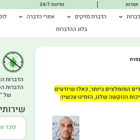
 תחרות
זמינות 24/7
דברות
הדברת מזיקים
אזורי הדברה
לוכ
בלוג ההדברות
תפרח
הדברות הו
הדברות הס
ים המומלצים ביותר, כאלו שיודעים
של "א
כות הנוקשה שלנו, הזמינו עכשיו:
שירותים
לוכד ח