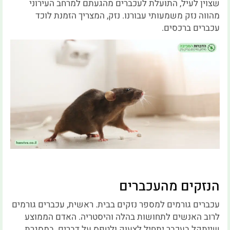
שצוין לעיל, התועלת לעכברים מהגעתם למרחב העירוני
מהווה נזק משמעותי עבורנו. נזק, המצריך הזמנת לוכד
עכברים ברכסים.
הנזקים מהעכברים
עכברים גורמים למספר נזקים בבית. ראשית, עכברים גורמים
לרוב האנשים לתחושות בהלה והיסטריה. האדם הממוצע
שייתקל בעכבר יתחיל לצעוק ולטפס על דברים. במסגרת