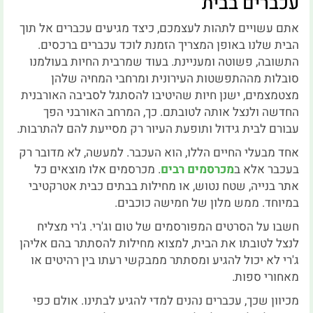
עכברים בבית
אתם עשויים לתהות לעצמכם, כיצד מגיעים עכברים אל תוך
הבית שלנו באופן המצריך הזמנת לוכד עכברים ברכסים.
התשובה, פשוטה ומעניינת. בעוד שמרבית החיות בעולמנו
סובלות מההתפשטות העירונית ומרחבי המחיה שלהן
מצטמצמים, ישנן חיות שהיטיבו להסתגל לסביבה האורבנית
החדשה ולנצל אותה לטובתם. כך, המרחב האורבני הפך
עבורם לבית גידול ותופעת העיור רק מסייעת להם להתרבות.
אחד מבעלי החיים הללו, הוא העכבר. למעשה, לא מדובר רק
בעכבר אלא ב
מכרסמים רבים
. מכרסמים אלו מוצאים כל
אתר בנייה, שטח נטוש, או מחילות בבתים כבית אטרקטיבי
במיוחד. ממש מלון של חמישה כוכבים.
חשבו על הסרטים המפורסמים של טום וג'רי. ג'רי מצליח
לנצל לטובתו את הבית, למצוא מחילות להסתתר בהם אליהן
ג'רי לא יכול להגיע ומסתתר ממבקשי רעתו בין רהיטים או
מאחורי ספות.
מכיוון שכך, עכברים נהנים למדי להגיע לבתינו. אולם כפי