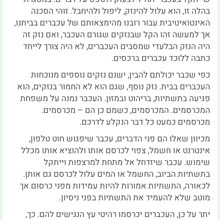
בהלה זו, הוא עלול להינזק, ליפול ולהיחבל. זוהי הסכנה
האינטואיטיבית עבור רובנו מהימצאותם של עכברים בביתנו,
אך למעשה זהו הקל שבנזקים שגורם העכבר, ואם נזק זה
היה הנזק הבלעדי שמסבים העכברים, לא היה צורך לייחד
כתבה ללוכד עכברים ברכסים.
כפי שכבר יכולתם להבין, ישנם נזקים נוספים מנוכחות
העכברים בבית. נזק נוסף, שגם הוא לא החמור בנזקים, הוא
פגיעה בתשתיות, בריהוט ובמזון. העכבר נמנה על משפחת
המכרסמים. המכרסמים, כשמם כן הם – מכרסמים.
מכרסמים כמעט כל דבר הנקלע לדרכם.
מכיוון שאלו הם פני הדברים, עכבר שיפגוש חוט טלפון,
אינטרנט או חשמל, צפוי לכרסם אותו ולהוציא אותו מכלל
שימוש. עכבר שיזדחל אל מתחת למרצפות וייתקל
בתשתיות הביוב, החשמל או המים עלול לכרסם גם אותן.
לכאורה, התשתיות אמורות להיות עמידות מפני כרסום אך
מוטב שלא להעמיד את התשתיות בפני ניסיון.
יתר על כן, העכברים יכרסמו רהיטי עץ הנגישים להם. כך,