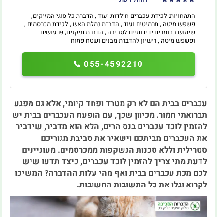
התמחויות: לכידת עכברים חולדות ועוד , הדברת כל סוגי המזיקים,
פשפש מיטה , תרמיטים ועוד , הדברת נמלת האש , לכידת מכרסמים ,
שימוש בחומרים ידידותיים לסביבה , הדברת תיקנים, פרעושים
ופשפש מיטה , רישיון להדברת מבנים ושטח פתוח
055-4592210
עכברים בבית הם לא רק מטרד ופחד קיומי, אלא גם מפגע
תברואתי חמור. מכיוון שכך, עם הופעת העכברים בבית יש
להזמין לוכד עכברים בנס הרים, הלא הוא מדביר, שידביר
את העכברים מביתכם וישאיר את סביבת מגוריכם
סטרילית וללא סכנות הנשקפות ממכרסמים. מעוניינים
לדעת מתי צריך להזמין לוכד עכברים, כיצד תדעו שיש
לכם מכת עכברים בבית ואף מהי עלות ההדברה? המשיכו
לקרוא וגלו את כל התשובות החשובות.