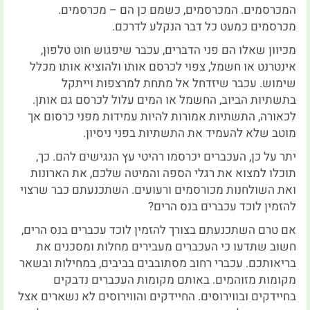
המכרסמים. המכרסמים, כשמם כן הם – מכרסמים.
מכרסמים כמעט כל דבר הנקלע לדרכם.
מכיוון שאלו הם פני הדברים, עכבר שיפגוש חוט טלפון,
אינטרנט או חשמל, צפוי לכרסם אותו ולהוציא אותו מכלל
שימוש. עכבר שיזדחל אל מתחת למרצפות וייתקל
בתשתיות הביוב, החשמל או המים עלול לכרסם גם אותן.
לכאורה, התשתיות אמורות להיות עמידות מפני כרסום אך
מוטב שלא להעמיד את התשתיות בפני ניסיון.
יתר על כן, העכברים יכרסמו רהיטי עץ הנגישים להם. כך,
תוכלו למצוא את רגלי הספה והמיטה שלכם, את הארונות
ואת השולחנות מכורסמים ורעועים. השתכנעתם כבר שרצוי
להזמין לוכד עכברים בנס הרים?
אם טרם השתכנעתם בצורך להזמין לוכד עכברים בנס הרים,
חשוב שתדעו כי העכברים מעבירים מחלות ומסכנים את
בריאותכם. עכברי רחוב מסתובבים בביבים, במחילות ובשאר
מקומות מזוהמים. באותם מקומות העכברים נדבקים
בחיידקים ובווירוסים. החיידקים והווירוסים לא נשארים אצל