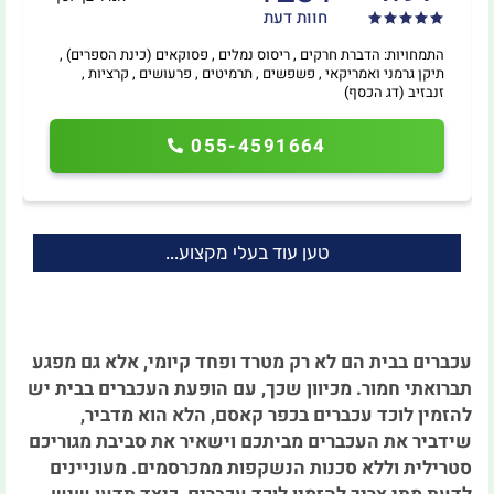
חוות דעת
התמחויות: הדברת חרקים , ריסוס נמלים , פסוקאים (כינת הספרים) ,
תיקן גרמני ואמריקאי , פשפשים , תרמיטים , פרעושים , קרציות ,
זנבזיב (דג הכסף)
055-4591664
טען עוד בעלי מקצוע...
עכברים בבית הם לא רק מטרד ופחד קיומי, אלא גם מפגע
תברואתי חמור. מכיוון שכך, עם הופעת העכברים בבית יש
להזמין לוכד עכברים בכפר קאסם, הלא הוא מדביר,
שידביר את העכברים מביתכם וישאיר את סביבת מגוריכם
סטרילית וללא סכנות הנשקפות ממכרסמים. מעוניינים