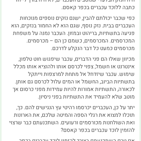
כתבה ללוכד עכברים בכפר קאסם.
כפי שכבר יכולתם להבין, ישנם נזקים נוספים מנוכחות
העכברים בבית. נזק נוסף, שגם הוא לא החמור בנזקים, הוא
פגיעה בתשתיות, בריהוט ובמזון. העכבר נמנה על משפחת
המכרסמים. המכרסמים, כשמם כן הם – מכרסמים.
מכרסמים כמעט כל דבר הנקלע לדרכם.
מכיוון שאלו הם פני הדברים, עכבר שיפגוש חוט טלפון,
אינטרנט או חשמל, צפוי לכרסם אותו ולהוציא אותו מכלל
שימוש. עכבר שיזדחל אל מתחת למרצפות וייתקל
בתשתיות הביוב, החשמל או המים עלול לכרסם גם אותן.
לכאורה, התשתיות אמורות להיות עמידות מפני כרסום אך
מוטב שלא להעמיד את התשתיות בפני ניסיון.
יתר על כן, העכברים יכרסמו רהיטי עץ הנגישים להם. כך,
תוכלו למצוא את רגלי הספה והמיטה שלכם, את הארונות
ואת השולחנות מכורסמים ורעועים. השתכנעתם כבר שרצוי
להזמין לוכד עכברים בכפר קאסם?
אם טרם השתכנעתם בצורך להזמין לוכד עכברים בכפר