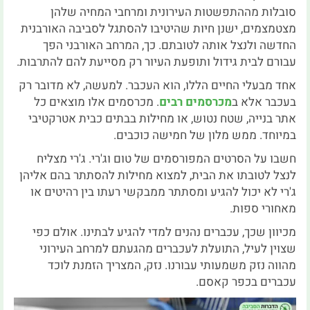
סובלות מההתפשטות העירונית ומרחבי המחיה שלהן
מצטמצמים, ישנן חיות שהיטיבו להסתגל לסביבה האורבנית
החדשה ולנצל אותה לטובתם. כך, המרחב האורבני הפך
עבורם לבית גידול ותופעת העיור רק מסייעת להם להתרבות.
אחד מבעלי החיים הללו, הוא העכבר. למעשה, לא מדובר רק
בעכבר אלא ב
מכרסמים רבים
. מכרסמים אלו מוצאים כל
אתר בנייה, שטח נטוש, או מחילות בבתים כבית אטרקטיבי
במיוחד. ממש מלון של חמישה כוכבים.
חשבו על הסרטים המפורסמים של טום וג'רי. ג'רי מצליח
לנצל לטובתו את הבית, למצוא מחילות להסתתר בהם אליהן
ג'רי לא יכול להגיע ומסתתר ממבקשי רעתו בין רהיטים או
מאחורי ספות.
מכיוון שכך, עכברים נהנים למדי להגיע לבתינו. אולם כפי
שצוין לעיל, התועלת לעכברים מהגעתם למרחב העירוני
מהווה נזק משמעותי עבורנו. נזק, המצריך הזמנת לוכד
עכברים בכפר קאסם.