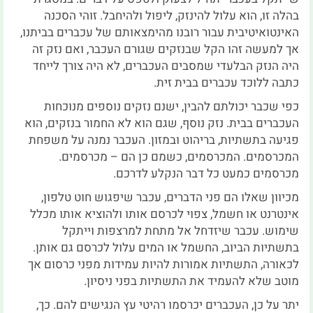
בהלה זו, הוא עלול להינזק, ליפול ולהיחבל. זוהי הסכנה
האינטואיטיבית עבור רובנו מהימצאותם של עכברים בביתנו,
אך למעשה זהו הקל שבנזקים שגורם העכבר, ואם נזק זה
היה הנזק הבלעדי שמסבים העכברים, לא היה צורך לייחד
כתבה ללוכד עכברים בבית זית.
כפי שכבר יכולתם להבין, ישנם נזקים נוספים מנוכחות
העכברים בבית. נזק נוסף, שגם הוא לא החמור בנזקים, הוא
פגיעה בתשתיות, בריהוט ובמזון. העכבר נמנה על משפחת
המכרסמים. המכרסמים, כשמם כן הם – מכרסמים.
מכרסמים כמעט כל דבר הנקלע לדרכם.
מכיוון שאלו הם פני הדברים, עכבר שיפגוש חוט טלפון,
אינטרנט או חשמל, צפוי לכרסם אותו ולהוציא אותו מכלל
שימוש. עכבר שיזדחל אל מתחת למרצפות וייתקל
בתשתיות הביוב, החשמל או המים עלול לכרסם גם אותן.
לכאורה, התשתיות אמורות להיות עמידות מפני כרסום אך
מוטב שלא להעמיד את התשתיות בפני ניסיון.
יתר על כן, העכברים יכרסמו רהיטי עץ הנגישים להם. כך,