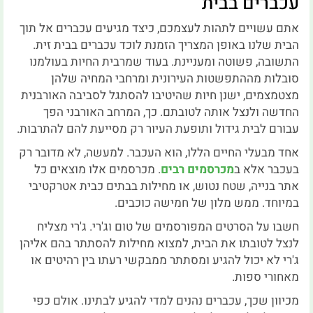
עכברים בבית
אתם עשויים לתהות לעצמכם, כיצד מגיעים עכברים אל תוך
הבית שלנו באופן המצריך הזמנת לוכד עכברים בבית זית.
התשובה, פשוטה ומעניינת. בעוד שמרבית החיות בעולמנו
סובלות מההתפשטות העירונית ומרחבי המחיה שלהן
מצטמצמים, ישנן חיות שהיטיבו להסתגל לסביבה האורבנית
החדשה ולנצל אותה לטובתם. כך, המרחב האורבני הפך
עבורם לבית גידול ותופעת העיור רק מסייעת להם להתרבות.
אחד מבעלי החיים הללו, הוא העכבר. למעשה, לא מדובר רק
בעכבר אלא ב
מכרסמים רבים
. מכרסמים אלו מוצאים כל
אתר בנייה, שטח נטוש, או מחילות בבתים כבית אטרקטיבי
במיוחד. ממש מלון של חמישה כוכבים.
חשבו על הסרטים המפורסמים של טום וג'רי. ג'רי מצליח
לנצל לטובתו את הבית, למצוא מחילות להסתתר בהם אליהן
ג'רי לא יכול להגיע ומסתתר ממבקשי רעתו בין רהיטים או
מאחורי ספות.
מכיוון שכך, עכברים נהנים למדי להגיע לבתינו. אולם כפי