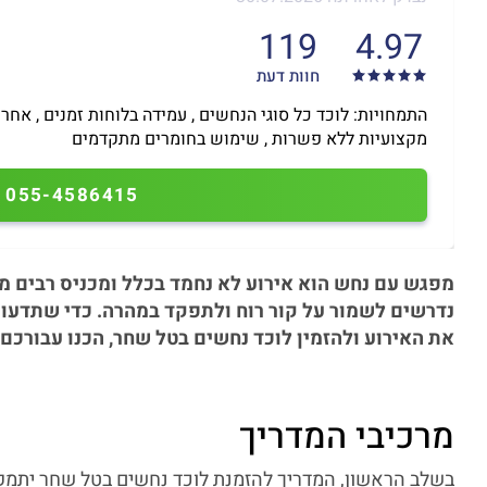
119
4.97
חוות דעת
התמחויות: לוכד כל סוגי הנחשים , עמידה בלוחות זמנים , אחרי
מקצועיות ללא פשרות , שימוש בחומרים מתקדמים
055-4586415
מפגש עם נחש הוא אירוע לא נחמד בכלל ומכניס רבים ממנ
נדרשים לשמור על קור רוח ולתפקד במהרה. כדי שתדעו 
את האירוע ולהזמין לוכד נחשים בטל שחר, הכנו עבורכם 
מרכיבי המדריך
בשלב הראשון, המדריך להזמנת לוכד נחשים בטל שחר יתמק