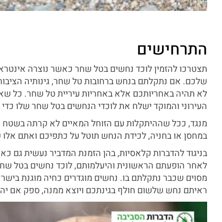
התרחישים
תצטרכו להזמין לוכד נחשים בטל שחר כאשר נוצרה אינטרא
שלכם. אם נתקלתם בנחש ברחובות טל שחר, גינותיה הציבוריו
לא תהיה באחריותכם אלא באחריות עיריית טל שחר. כל ש
העירוני והמוקד ישלח את לוכדי הנחשים בטל שחר שלו כדי 
מנגד, ככל שההיתקלות עם הזוחל המאיים לא קרתה בשטח צ
במחסן או בחניה, לכידת הנחש תוטל על כתפיכם ואתם אלו 
בניגוד להדברות קלאסיות, בהן הזמנת המדביר נעשית גם כאק
לאחר הופעתם הראשונית והיעלמותם, לוכד נחשים בטל שחר
מסוים שכבר נתקלתם בו. נחשים מוגדרים כחיה מוגנת בישרא
ראיתם נחש שלשום חולף בגינתכם ויוצא ממנה, ספק אם יהי