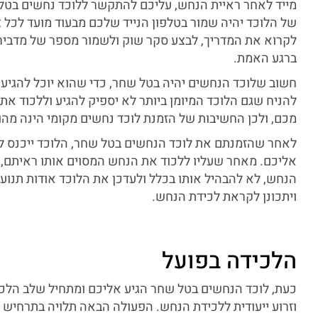
מייד לאחר ראיית הנחש, עליכם להתקשר ללוכד נחשים בטל 
של הלוכד יהיה שמור בטלפון הנייד שלכם מבעוד מועד לכל 
לקרוא את המדריך, לבצע סקר שוק ולשמור מספר של מדביר
ברגע האמת.
חשוב שלוכד הנחשים יהיה בטל שחר, כדי שהוא יוכל להגיע 
להניח שגם הלוכד המיומן ביותר לא יספיק להגיע וללכוד א
מכם, ולכן החשיבות של הזמנת לוכד נחשים מקומי הינה מהו
לאחר שהזמנתם את לוכד הנחשים בטל שחר, הלוכד ייכנס לר
אליכם. מאחר שעליו ללכוד את הנחש המסוים אותו ראיתם,
הנחש, לא להבהיל אותו בכלל ולעדכן את הלוכד אודות תנועות
ויתכונן לקראת לכידת הנחש.
הלכידה בפועל
כעת, לוכד הנחשים בטל שחר הגיע אליכם ומתחיל שלב הלכידה
וזרוע ייעודית ללכידת הנחש. הפעולה הבאה תלויה בתרחיש ש