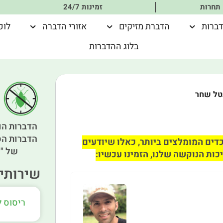
 תחרות
זמינות 24/7
דברות
הדברת מזיקים
אזורי הדברה
לוכ
בלוג ההדברות
טל שחר
הדברות הו
הדברות הס
דים המומלצים ביותר, כאלו שיודעים
של "א
כות הנוקשה שלנו, הזמינו עכשיו:
שירותים
ריסוס 