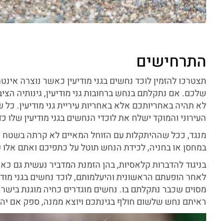
התרחישים
תצטרכו להזמין לוכד נחשים בגני מודיעין כאשר נוצרה אינ
שלכם. אם נתקלתם בנחש ברחובות גני מודיעין, גינותיה הציבו
לא תהיה באחריותכם אלא באחריות עיריית גני מודיעין. כ
העירוני והמוקד ישלח את לוכדי הנחשים בגני מודיעין שלו כד
מנגד, ככל שההיתקלות עם הזוחל המאיים לא קרתה בשטח צ
במחסן או בחניה, לכידת הנחש תוטל על כתפיכם ואתם אלו שת
בניגוד להדברות קלאסיות, בהן הזמנת המדביר נעשית גם כאק
לאחר הופעתם הראשונית והיעלמותם, לוכד נחשים בגני מודי
מסוים שכבר נתקלתם בו. נחשים מוגדרים כחיה מוגנת בישרא
ראיתם נחש שלשום חולף בגינתכם ויוצא ממנה, ספק אם יהי