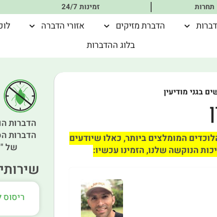
 תחרות
זמינות 24/7
דברות
הדברת מזיקים
אזורי הדברה
לוכ
בלוג ההדברות
ים בגני מודיעין
הדברות הו
הדברות הס
לוכדים המומלצים ביותר, כאלו שיודעים
של "א
כות הנוקשה שלנו, הזמינו עכשיו:
שירותים
ריסוס ל