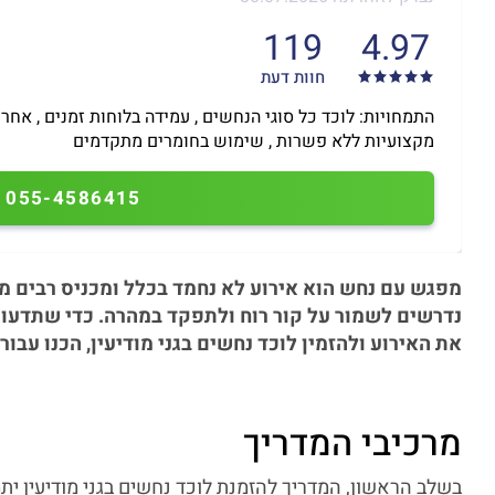
119
4.97
חוות דעת
התמחויות: לוכד כל סוגי הנחשים , עמידה בלוחות זמנים , אחרי
מקצועיות ללא פשרות , שימוש בחומרים מתקדמים
055-4586415
מפגש עם נחש הוא אירוע לא נחמד בכלל ומכניס רבים ממנ
נדרשים לשמור על קור רוח ולתפקד במהרה. כדי שתדעו 
את האירוע ולהזמין לוכד נחשים בגני מודיעין, הכנו עבור
מרכיבי המדריך
בשלב הראשון, המדריך להזמנת לוכד נחשים בגני מודיעין י