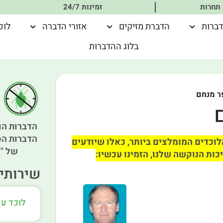
 תחרות
זמינות 24/7
דברות
הדברת מזיקים
אזורי הדברה
לוכ
בלוג ההדברות
ר מנחם
הדברות הו
הדברות הס
וכדים המומלצים ביותר, כאלו שיודעים
של "א
כות הנוקשה שלנו, הזמינו עכשיו:
שירותים
לוכד ע