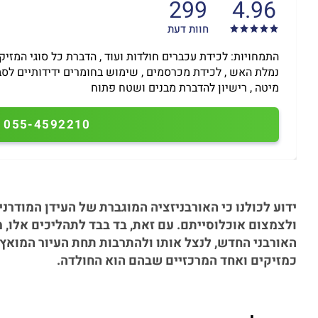
299
4.96
חוות דעת
התמחויות: לכידת עכברים חולדות ועוד , הדברת כל סוגי המזיק
נמלת האש , לכידת מכרסמים , שימוש בחומרים ידידותיים לס
מיטה , רישיון להדברת מבנים ושטח פתוח
055-4592210
ידוע לכולנו כי האורבניזציה המוגברת של העידן המודרני
ולצמצום אוכלוסייתם. עם זאת, בד בבד לתהליכים אלו, 
האורבני החדש, לנצל אותו ולהתרבות תחת העיור המואץ. ל
כמזיקים ואחד המרכזיים שבהם הוא החולדה.