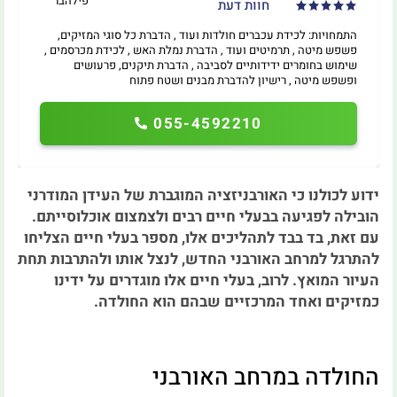
פילהבר
חוות דעת
התמחויות: לכידת עכברים חולדות ועוד , הדברת כל סוגי המזיקים,
פשפש מיטה , תרמיטים ועוד , הדברת נמלת האש , לכידת מכרסמים ,
שימוש בחומרים ידידותיים לסביבה , הדברת תיקנים, פרעושים
ופשפש מיטה , רישיון להדברת מבנים ושטח פתוח
055-4592210
ידוע לכולנו כי האורבניזציה המוגברת של העידן המודרני
הובילה לפגיעה בבעלי חיים רבים ולצמצום אוכלוסייתם.
עם זאת, בד בבד לתהליכים אלו, מספר בעלי חיים הצליחו
להתרגל למרחב האורבני החדש, לנצל אותו ולהתרבות תחת
העיור המואץ. לרוב, בעלי חיים אלו מוגדרים על ידינו
כמזיקים ואחד המרכזיים שבהם הוא החולדה.
החולדה במרחב האורבני