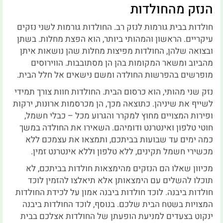
הנזק מהחולדות
חולדות בבית גורמות לנזק רב. החולדות גורמות לשני נזקים
עיקריים. הראשון והמהותי ביותר, הוא הפצת מחלות. בשתן
ובצואה שלהן, החולדות מפיצות מחלות שהן נושאות איתן
מהביוב ומשאר המקומות בהן הן מסתובבות. הווירוסים
מופרשים בהפרשות החולדה ומשם נישאים אל חלל הבית.
נזק שני מהותי, הוא כרסום הבית. החולדות חוות צורך תמידי
לשייף את שיניהן. כתוצאה מכך, הן מכרסמות ארונות, ירקות
ופירות המצויים מחוץ למקרר והגרוע מכל – כבלי חשמל,
חוטי טלפון ואינטרנט ודומיהם. השאירו את החולדה במשך
כמה ימים עד שבועות בביתכם, ותמצאו את עצמכם ללא
מכשירי חשמל תקינים, ללא טלפון וללא אינטרנט זמין.
מכיוון שאלו הם הנזקים מהימצאות חולדות בביתכם, לא
תוכלו להשלים עם הימצאותן אלא תיאלצו להזמין לוכד
חולדות ביבנה. לוכד חולדות ביבנה אמון על לכידת החולדות
המצויות בשטח הבית שלכם. בנוסף, לוכד החולדות ביבנה
ינקוט בצעדים למניעת הופעתן של החולדות אצלכם בבית