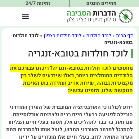
מחירים הוגנים
זמינות 24/7
דף הבית
»
לוכד חולדות
»
לוכד חולדות בצפון
»
לוכד חולדות
בטובא-זנגריה
לוכד חולדות בטובא-זנגריה
מחפשים לוכד חולדות בטובא-זנגריה? ריכזנו עבורכם את
הלוכדים המומלצים ביותר, כאלו שיודעים לשלב בין
מקצועיות גבוהה, שירות אדיב ועמידה בתו האיכות
הנוקשה שלנו, הזמינו עכשיו:
ידוע לכולנו כי האורבניזציה המוגברת של העידן המודרני
הובילה לפגיעה בבעלי חיים רבים ולצמצום אוכלוסייתם.
עם זאת, בד בבד לתהליכים אלו, מספר בעלי חיים הצליחו
להתרגל למרחב האורבני החדש, לנצל אותו ולהתרבות תחת
העיור המואץ. לרוב, בעלי חיים אלו מוגדרים על ידינו