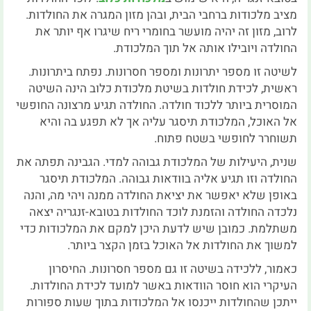
מציב מלכודות ברחבי הבית, ובהן מזון המגרה את החולדות.
לרוב, מזון זה יהיה מועשר בחומרי ריח שיגרו אף יותר את
החולדה ויובילו אותה אל תוך המלכודת.
לשיטה זו מספר יתרונות ומספר חסרונות. נפתח ביתרונות.
ראשית, לכידת חולדות בשיטת מלכודת כלוב הינה השיטה
המוסרית ביותר ללכוד חולדה. החולדה תגיע מרצונה החופשי
אל האוכל, המלכודת תיסגר עליה אך לא תפגע בה והיא
תשוחרר לחופשי בשטח פתוח.
שנית, היעילות של המלכודת גבוהה למדי. הגבינה תפתה את
החולדה וזו תגיע אליה בוודאות גבוהה. המלכודת תיסגר
באופן שלא יאפשר את יציאת החולדה ממנה ויהי מה, והנה
נלכדה החולדה והזמנת לוכד החולדות בטובא-זנגריה יצאה
משתלמת. כמובן שיש לדעת היכן למקם את המלכודות כדי
למשוך את החולדות אל האוכל בזמן הקצר ביותר.
כאמור, ללכידה בשיטה זו גם מספר חסרונות. החיסרון
העיקרי הוא חוסר הוודאות באשר למועד לכידת החולדות.
ייתכן שהחולדות ייכנסו אל המלכודות בתוך שעות ספורות