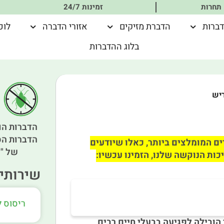
 תחרות
זמינות 24/7
דברות
הדברת מזיקים
אזורי הדברה
לוכ
בלוג ההדברות
ריש
הדברות הו
הדברות הס
ם המומלצים ביותר, כאלו שיודעים
של "א
כות הנוקשה שלנו, הזמינו עכשיו:
שירותים
ריסוס 
 הובילה לפגיעה בבעלי חיים רבים