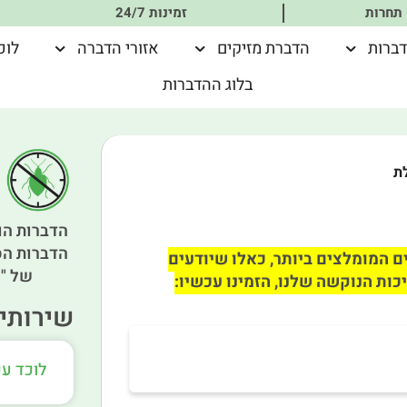
 תחרות
זמינות 24/7
דברות
הדברת מזיקים
אזורי הדברה
לוכ
בלוג ההדברות
ת
הדברות הו
הדברות הס
ם המומלצים ביותר, כאלו שיודעים
של "א
כות הנוקשה שלנו, הזמינו עכשיו:
שירותים
לוכד עכ