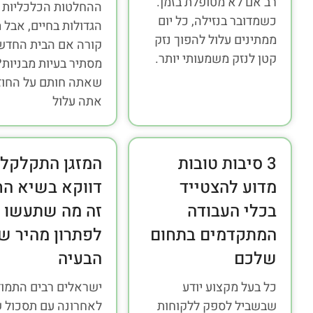
רב אם לא מטופלת בזמן.
ההחלטות הכלכליות
כשמדובר בנזילה, כל יום
הגדולות בחיים, אבל 
ממתינים עלול להפוך נזק
קורה אם הבית החדש
קטן לנזק משמעותי יותר.
מסתיר בעיות מבניות?
שאתה חותם על החוז
אתה עלול
3 סיבות טובות
המזגן התקלקל
מדוע להצטייד
דווקא בשיא הח
בכלי העבודה
זה מה שתעשו
המתקדמים בתחום
לפתרון מהיר ש
שלכם
הבעיה
כל בעל מקצוע יודע
ישראלים רבים התמוד
שבשביל לספק ללקוחות
לאחרונה עם תסכול ש