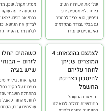
שלו את השירות הטוב
ממזגן תקול. שכן, מד
ביותר, לא מספיק ידע
בתופעה ידועה שקורי
וניסיון, הוא צריך להיעזר
בבתי אב רבים. יצאנו
גם בכלי עבודה מתקדמים
לבדוק את הנושא, כד
ואיכותיים שיעזרו
לגלות מהם הפתרונות
לצמצם בהוצאות: 4
כשהמים החלו
המוצרים שניתן
לזרום – הבנתי
לוותר עליהם
שיש בעיה
לחיסכון בצריכת
בוקר אחד, גיליתי סימ
החשמל
רטיבות על הקיר בסלון
בהתחלה חשבתי שזה
הוצאות החשמל
לחות מהחורף, אבל כ
החודשיות יכולות לבוא לנו
שהימים עברו, הכתם 
בהפתעה גמורה ולהיות