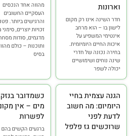
מהווה אחד הנכסים
וארונות
העסקיים החשובים
חדר השינה אינו רק מקום
והרגישים ביותר. פטנ
לישון בו – הוא מרחב
זכויות יוצרים, סימני 
אינטימי המשפיע על
מדגמים, סודות מסחרי
איכות החיים היומיומית.
ותוכנות – כולם מהווי
בחירה נכונה של חדרי
בסיס
שינה נוחים ושימושיים
יכולה לשפר
הגנה עצמית בחיי
כשמדובר בנזקי
היומיום: מה חשוב
מים – אין מקום
לדעת לפני
לפשרות
שרוכשים גז פלפל
ברגעים הקשים בהם 