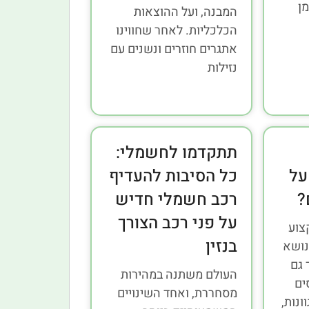
מן
המבנה, ועל ההוצאות
הכלכליות. לאחר שחווינו
אתגרים חוזרים ונשנים עם
נזילות
תתקדמו לחשמלי:
על
כל הסיבות להעדיף
?
רכב חשמלי חדיש
על פני רכב הצורך
צוע
בנזין
נושא
 גם
העולם משתנה במהירות
ים
מסחררת, ואחד השינויים
ונות,