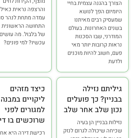
מוצף, הקירות לחים
הצורך בהגנה עצמית בחיי
והרצפה נראית כאילו
היומיום הפך לנושא
עמדה מתחת לנהר סו
שמעסיק רבים מאיתנו
התחושה הראשונית ה
בשנים האחרונות. בעולם
של בלבול. מה עושים
המודרני, שבו הסכנות
עכשיו? למי פונים?
נראות קרובות יותר מאי
פעם, חשוב להיות מוכנים
ולדעת
גיליתם נזילה
כיצד מזהים
בבניין? כך פועלים
ליקויים במבנה
נכון שלב אחר שלב
למגורים לפני
שרוכשים בו די
נזילות בבניין הן בעיה
שכיחה שיכולה לגרום לנזק
רכישת דירה היא אח