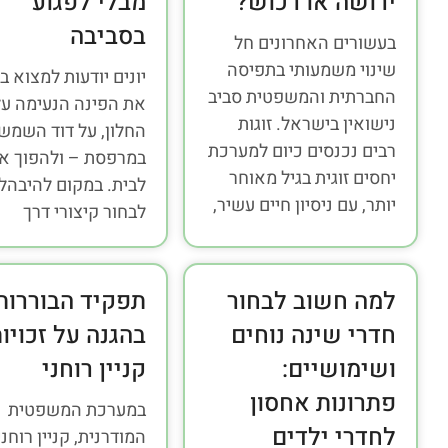
ירושה או רכוש?
מבלי לפגוע
בסביבה
בעשורים האחרונים חל
שינוי משמעותי בתפיסה
יונים יודעות למצוא ב
החברתית והמשפטית סביב
את הפינה הנעימה על
נישואין בישראל. זוגות
החלון, על דוד השמש 
רבים נכנסים כיום למערכת
במרפסת – ולהפוך א
יחסים זוגית בגיל מאוחר
לבית. במקום להיבהל 
יותר, עם ניסיון חיים עשיר,
לבחור קיצורי דרך
למה חשוב לבחור
תפקיד הבוררות
חדרי שינה נוחים
בהגנה על זכויו
ושימושיים:
קניין רוחני
פתרונות אחסון
במערכת המשפטית
לחדרי ילדים
המודרנית, קניין רוחני