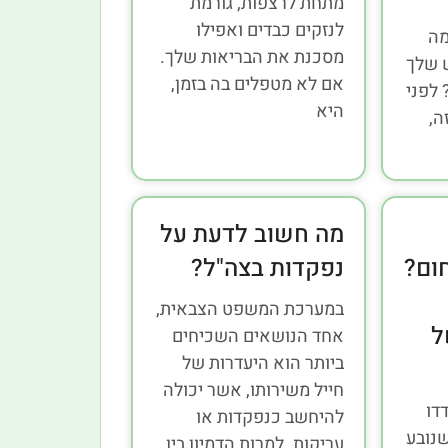
מתחת לרצפות, גורמת
לנזקים כבדים ואפילו
מה
מסכנת את הבריאות שלך.
 שלך
אם לא מטפלים בה בזמן,
 לפני
היא
ה,
מה חשוב לדעת על
ום?
נפקדות בצה"ל?
במערכת המשפט הצבאית,
ל
אחד הנושאים השכיחים
ביותר הוא היעדרות של
חייל משירותו, אשר יכולה
דו
להיחשב כנפקדות או
נובע
עריקות. למרות הדמיון בין