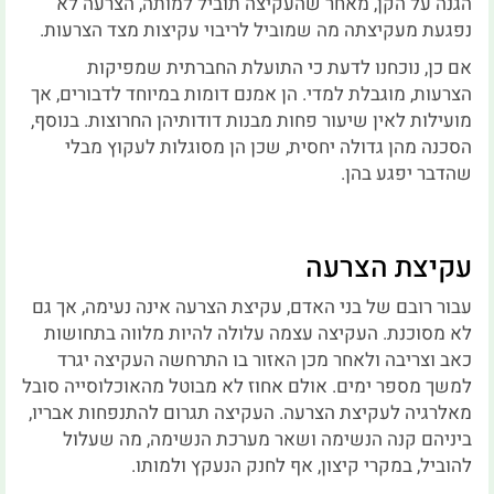
הגנה על הקן, מאחר שהעקיצה תוביל למותה, הצרעה לא
נפגעת מעקיצתה מה שמוביל לריבוי עקיצות מצד הצרעות.
אם כן, נוכחנו לדעת כי התועלת החברתית שמפיקות
הצרעות, מוגבלת למדי. הן אמנם דומות במיוחד לדבורים, אך
מועילות לאין שיעור פחות מבנות דודותיהן החרוצות. בנוסף,
הסכנה מהן גדולה יחסית, שכן הן מסוגלות לעקוץ מבלי
שהדבר יפגע בהן.
עקיצת הצרעה
עבור רובם של בני האדם, עקיצת הצרעה אינה נעימה, אך גם
לא מסוכנת. העקיצה עצמה עלולה להיות מלווה בתחושות
כאב וצריבה ולאחר מכן האזור בו התרחשה העקיצה יגרד
למשך מספר ימים. אולם אחוז לא מבוטל מהאוכלוסייה סובל
מאלרגיה לעקיצת הצרעה. העקיצה תגרום להתנפחות אבריו,
ביניהם קנה הנשימה ושאר מערכת הנשימה, מה שעלול
להוביל, במקרי קיצון, אף לחנק הנעקץ ולמותו.