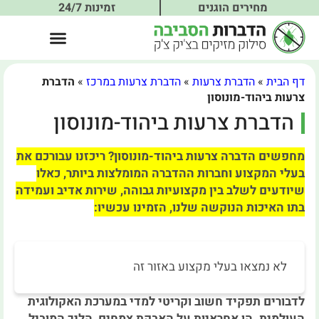
מחירים הוגנים
זמינות 24/7
דף הבית
»
הדברת צרעות
»
הדברת צרעות במרכז
»
הדברת
צרעות ביהוד-מונוסון
הדברת צרעות ביהוד-מונוסון
מחפשים הדברה צרעות ביהוד-מונוסון? ריכזנו עבורכם את
בעלי המקצוע וחברות ההדברה המומלצות ביותר, כאלו
שיודעים לשלב בין מקצועיות גבוהה, שירות אדיב ועמידה
בתו האיכות הנוקשה שלנו, הזמינו עכשיו:
לא נמצאו בעלי מקצוע באזור זה
לדבורים תפקיד חשוב וקריטי למדי במערכת האקולוגית
העולמית. הן אחראיות על האבקת צמחים, הליך המוביל