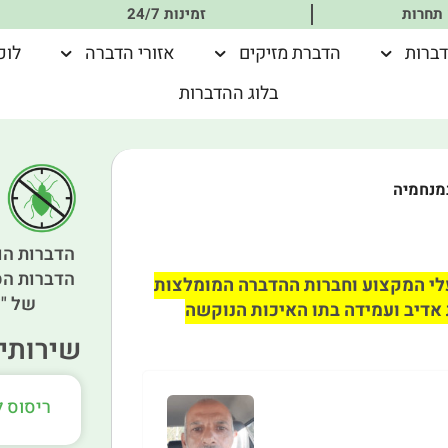
 תחרות
זמינות 24/7
דברות
הדברת מזיקים
אזורי הדברה
לוכ
בלוג ההדברות
מנחמיה
הדברות הו
הדברות הס
לי המקצוע וחברות ההדברה המומלצות
של "א
 אדיב ועמידה בתו האיכות הנוקשה
שירותים
ריסוס 