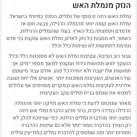
הנזק מנמלת האש
נמלת האש הינה זן נוסף של נמלים, הנפוץ במיוחד בישראל.
נמלת האש קטנה יותר מהנמלה הרגילה, צבעה חום או
אדמדם ותפוצתה בכל הארץ. בעוד שהנמלים הרגילות,
כאמור, לא מסבות כל נזק לאדם, נמלת האש עוקצת בני אדם
וגורמת לתחושות לא נעימות כלל וכלל.
עבור רוב הציבור, עקיצות נמלת האש לא מסוכנות כלל וכלל.
הנעקץ יחוש תחושות גירוד ועקצוץ למשך מספר ימים, אך
תחושות אלו יעברו ולא יותירו כל פגע. אולם עבור מיעוטם
של האנשים, העקיצות מסוכנות יותר. אנשים אלו יחוו תגובה
אלרגית לעקיצות נמלת האש ובמקרים מסוימים אף עלולים
למצוא את עצמם בבית חולים עקב העקיצות.
מאחר שנוכחנו לדעת כי נמלת האש מזיקה יותר מהנמלה
הרגילה במידה ניכרת, ברור מדוע הדברת נמלי אש הינה
נפוצה יותר מהדברת נמלים רגילות. כפי שניווכח להלן, לא
רק הצורך בהדברה חמור יותר אלא גם שיטות ההדברה
חמורות יותר ומה שמספיק להדברת נמלים במודיעין עילית