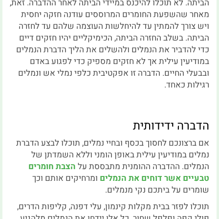
הביתה. לא תוכלו להיכנס במיידי הביתה לאחר ההדברה. זאת,
מאחר שהשפעת החומרים המרוססים עודנה חזקה יחסית
ויש צורך להמתין עד להיחלשות העוצמה שלהם עד לחזרה
הביתה. בשלב החזרה הביתה, הכימיקליים יהיו חזקים דיים
כדי להדביר את הנמלים ולהשלים את הליך הדברת הנמלים
במודיעין עילית אך לא חזקים מספיק כדי לפגוע באדם
ובבעלי החיים. הדברה זו אפקטיבית כלפי נמלי אש ונמלים
רגילות כאחד.
הדברה ידידותית
אם ברצונכם לחסוך בכסף ובחיי נמלים, תוכלו לבצע הדברת
נמלים במודיעין עילית באופן הומני וללא השמדתן של
הנמלים. ההדברה ההומנית מתבססת על
הצבת חומרים
טבעיים אשר דוחים את הנמלים
ומרחיקים אותם וכך
שומרים על ביתכם נקי מנמלים.
תוכלו לפזר בבית מקלות קינמון, עלי דפנה, קליפות הדרים,
פולי קפה ופלפל שחור. כל אלו יידחו את הנמלים מלהגיע