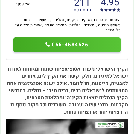
4.95
211
יואל ענקי
חוות דעת
התמחויות: הדברת מזיקים , תיקנים , נמלים , פרעושים , קרציות ,
פשפש המיטה , עכברים , חולדות , מחירים הוגנים , אחריות מלאה על
כל עבודה
055-4584526
הקיץ הישראלי מעורר אסוציאציות שונות ומגוונות לאזרחי
ישראל למיניהם. חלק יקשרו את הקיץ לים, אחרים
לאבטיח, קייטנות, חו"ל ועוד. אולם ישנה אסוציאציה אחת
המשותפת לישראלים רבים, רבים מידי – נמלים. בחודשי
הקיץ הנמלים יוצאות מקיניהן וממלאות מטבחים,
מקלחות, חדרי שינה ועבודה, משרדים וכל מקום נוסף בו
הן רצויות יותר או רצויות פחות.