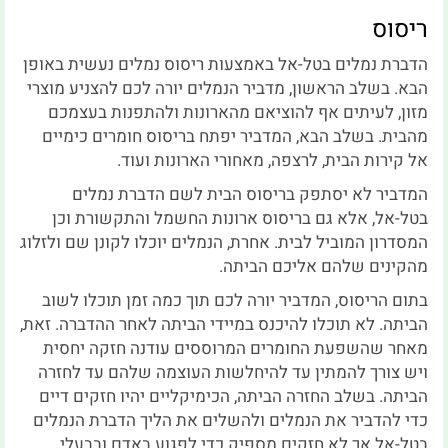
ריסוס
הדברת נמלים בטל-אל באמצעות ריסוס נמלים נעשית באופן
הבא. בשלב הראשון, מדביר הנמלים יורה לכם להצניע מוצרי
מזון, לעיתים אף להוציאם מהארונות ולהתפנות בעצמכם
מהבית. בשלב הבא, המדביר יפתח בריסוס חומרים כימיים
אל קירות הבית, לרצפה, מאחורי הארונות ועוד.
המדביר לא יסתפק בריסוס הבית לשם הדברת נמלים
בטל-אל, אלא גם בריסוס ארונות החשמל והתקשורת וכן
המסדרון המוביל לבית. אחרת, הנמלים יוכלו לקונן שם ולזלוג
מהקינים שלהם אליכם הביתה.
בתום הריסוס, המדביר יורה לכם תוך כמה זמן תוכלו לשוב
הביתה. לא תוכלו להיכנס במיידי הביתה לאחר ההדברה. זאת,
מאחר שהשפעת החומרים המרוססים עודנה חזקה יחסית
ויש צורך להמתין עד להיחלשות העוצמה שלהם עד לחזרה
הביתה. בשלב החזרה הביתה, הכימיקליים יהיו חזקים דיים
כדי להדביר את הנמלים ולהשלים את הליך הדברת הנמלים
בטל-אל אך לא חזקים מספיק כדי לפגוע באדם ובבעלי