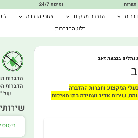
 תחרות
זמינות 24/7
דברות
הדברת מזיקים
אזורי הדברה
לוכ
בלוג ההדברות
נמלים בגבעת זאב
ב
הדברות הו
הדברות הס
בעלי המקצוע וחברות ההדברה
של "א
הה, שירות אדיב ועמידה בתו האיכות
שירותים
ריסוס 