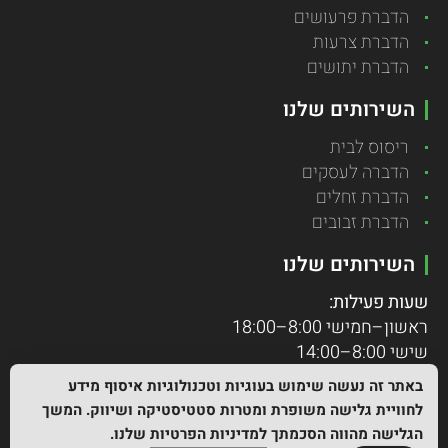
הדברת פרעושים
הדברת צרעות
הדברת יתושים
השירותים שלנו
ריסוס לבית
הדברה לעסקים
הדברת זחלים
הדברת זבובים
השירותים שלנו
שעות פעילות:
ראשון–חמישי 8:00–18:00
שישי 8:00–14:00
שבתות וחגים – סגור
באתר זה נעשה שימוש בעוגיות וטכנולוגיות איסוף מידע
במקרי חירום ניתן לפנות גם מעבר לשעות הפעילות.
לחוויית גלישה משופרת ומטרות סטטיסטיקה ושיווק. המשך
הגלישה מהווה הסכמתך
למדיניות הפרטיות
שלנו.