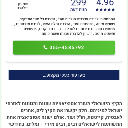
4.96
299
שמעון
פילהבר
חוות דעת
התמחויות: לכידת עכברים חולדות ועוד , הדברת כל סוגי המזיקים,
פשפש מיטה , תרמיטים ועוד , הדברת נמלת האש , לכידת מכרסמים ,
שימוש בחומרים ידידותיים לסביבה , הדברת תיקנים, פרעושים
ופשפש מיטה , רישיון להדברת מבנים ושטח פתוח
055-4585792
טען עוד בעלי מקצוע...
הקיץ הישראלי מעורר אסוציאציות שונות ומגוונות לאזרחי
ישראל למיניהם. חלק יקשרו את הקיץ לים, אחרים
לאבטיח, קייטנות, חו"ל ועוד. אולם ישנה אסוציאציה אחת
המשותפת לישראלים רבים, רבים מידי – נמלים. בחודשי