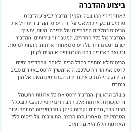
ביצוע ההדברה
לאחר זיהוי המושבה, הזמינו מדביר לביצוע הדברת
טרמיטים בקרית מלאכי על ידי ריסוס. המדביר יתחיל את
הריסוס בחללים המרכזיים של הדירה. משם, ימשיך
המדביר אל כלל החדרים, המטבח והשירותים. המדביר
ישים דגש מיוחד על ריסוס מאחורי ארונות, מתחת למיטות
ובשאר האזורים בהם הטרמיטים אוהבים לקונן.
הריסוס לא יסתיים בחלל הבית. לאחר שהמדביר יסיים
לרסס את הדירה שלכם, הוא ימשיך לרסס באזורים סביב
הדירה, כדי למנוע את חדירת הטרמיטים משם אל תוך
ביתכם.
בשלב הראשון, המדביר ירסס את כל ארונות החשמל
והתקשורת. ארונות אלו, המבודדים יחסית מהבית ובכלל
מבני אדם, מהווים נקודות קינון אטרקטיביות במיוחד עבור
הטרמיטים. מאחר שזהו המצב, החשיבות של ריסוס כלל
הארונות הללו היא מהותית.