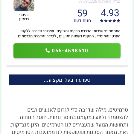
נבדק לאחרונה 09.08.2026
4.93
59
דמיטרי
בראיון
חוות דעת
התמחויות: שירותי הדברת חרקים ומזיקים , שירותי הדברה ללקוח
הפרטי והמוסדי , התקנת רשתות יתושים , לכידה והדברת מכרסמים
055-4598510
טען עוד בעלי מקצוע...
טרמיטים. מילה שדי בה כדי לגרום לאנשים רבים
להצטמרר ולזוע במקומם בחוסר נוחות. חוסר הנוחות
ותחושות הגועל שמעבירים לנו הטרמיטים, הינן מוצדקות.
זאת, מאחר הסכנות שנשקפות לנו ממושבות הטרמיטים,