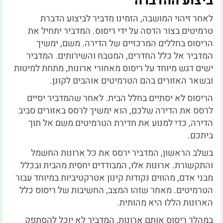
ביצוע ההדברה
לאחר זיהוי המושבה, הזמינו מדביר לביצוע הדברת
טרמיטים בצור הדסה על ידי ריסוס. המדביר יתחיל את
הריסוס בחללים המרכזיים של הדירה. משם, ימשיך
המדביר אל כלל החדרים, המטבח והשירותים. המדביר
ישים דגש מיוחד על ריסוס מאחורי ארונות, מתחת למיטות
ובשאר האזורים בהם הטרמיטים אוהבים לקונן.
הריסוס לא יסתיים בחלל הבית. לאחר שהמדביר יסיים
לרסס את הדירה שלכם, הוא ימשיך לרסס באזורים סביב
הדירה, כדי למנוע את חדירת הטרמיטים משם אל תוך
ביתכם.
בשלב הראשון, המדביר ירסס את כל ארונות החשמל
והתקשורת. ארונות אלו, המבודדים יחסית מהבית ובכלל
מבני אדם, מהווים נקודות קינון אטרקטיביות במיוחד עבור
הטרמיטים. מאחר שזהו המצב, החשיבות של ריסוס כלל
הארונות הללו היא מהותית.
במהלך ריסוס אותם ארונות, המדביר לא יוכל להסתפק