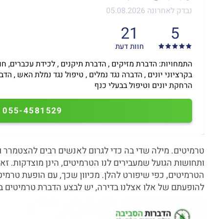
נבדק לאחרונה 05.08.2026
21
5
חוות דעת
התמחויות: הדברת מזיקים , הדברת תיקנים , לכידת עכברים, ח
בקרציוני יונים , הדברה נגד נמלים , טיפול נגד נמלת האש , הד
הרחקת יונים וטיפול בבעלי כנף
055-4581529
טרמיטים. מילה שדי בה כדי לגרום לאנשים רבים להצטמרר ול
ותחושות הגועל שמעבירים לנו הטרמיטים, הינן מוצדקות. ז
הטרמיטים, כפי שיפורט להלן. מכיוון שכך, עם הופעת טרמי
להופעתם של אלו אצלנו בדירה, יש לבצע הדברת טרמיטים ב