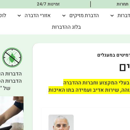
 תחרות
זמינות 24/7
דברות
הדברת מזיקים
אזורי הדברה
לוכ
בלוג ההדברות
מיטים במעגלים
ם
הדברות הו
הדברות הס
בעלי המקצוע וחברות ההדברה
של "א
הה, שירות אדיב ועמידה בתו האיכות