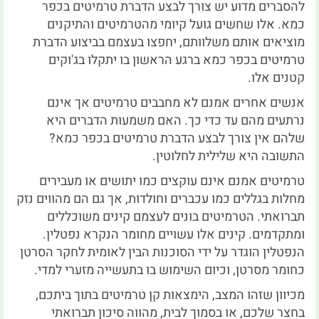
להסברים מדוע יש צורך לבצע הדברת טרמיטים בכפר
כמא. אלו שחשים גועל קיומי מהטרמיטים והתיקנים
מוציאים אותם משלוותם, יחפצו בעצמם בביצוע הדברת
טרמיטים בכפר כמא ברגע הראשון בו יתקלו בג'וקים
קטנים אלו.
אנשים אחרים אמנם לא מחבבים טרמיטים אך אינם
נרתעים מהם עד כדי כך. האם משמעות הדברים היא
שלהם אין צורך לבצע הדברת טרמיטים בכפר כמא?
התשובה היא שלילית לחלוטין.
טרמיטים אמנם אינם עוקצים כמו יתושים או מעבירים
מחלות בגללים כמו עכברים וחולדות, אך גם הם מהווים נזק
תברואתי. הטרמיטים בונים לעצמם קינים משוכללים
ומתקדמים. קינים אלו עשויים מחומר הנקרא נפטלין.
הנפטלין הוגדר על ידי הסוכנות הבין לאומית לחקר הסרטן
כחומר מסרטן, וכיום השימוש בו בתעשייה מזערי למדי.
מכיוון שזהו המצב, הימצאות קן טרמיטים בתוך ביתכם,
בחצר שלכם, או בסמוך לבית, מהווה סיכון תברואתי