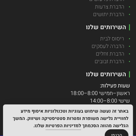
הדברת צרעות
הדברת יתושים
השירותים שלנו
ריסוס לבית
הדברה לעסקים
הדברת זחלים
הדברת זבובים
השירותים שלנו
שעות פעילות:
ראשון–חמישי 8:00–18:00
שישי 8:00–14:00
שבתות וחגים – סגור
באתר זה נעשה שימוש בעוגיות וטכנולוגיות איסוף מידע
במקרי חירום ניתן לפנות גם מעבר לשעות הפעילות.
לחוויית גלישה משופרת ומטרות סטטיסטיקה ושיווק. המשך
הגלישה מהווה הסכמתך
למדיניות הפרטיות
שלנו.
הבנתי