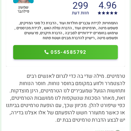
4.96
299
שמעון
פילהבר
חוות דעת
התמחויות: לכידת עכברים חולדות ועוד , הדברת כל סוגי המזיקים,
פשפש מיטה , תרמיטים ועוד , הדברת נמלת האש , לכידת מכרסמים ,
שימוש בחומרים ידידותיים לסביבה , הדברת תיקנים, פרעושים
ופשפש מיטה , רישיון להדברת מבנים ושטח פתוח
055-4585792
טרמיטים. מילה שדי בה כדי לגרום לאנשים רבים
להצטמרר ולזוע במקומם בחוסר נוחות. חוסר הנוחות
ותחושות הגועל שמעבירים לנו הטרמיטים, הינן מוצדקות.
זאת, מאחר הסכנות שנשקפות לנו ממושבות הטרמיטים,
כפי שיפורט להלן. מכיוון שכך, עם הופעת טרמיטים בביתנו
או כאשר מתעורר חשש להופעתם של אלו אצלנו בדירה,
יש לבצע הדברת טרמיטים בבת ים.