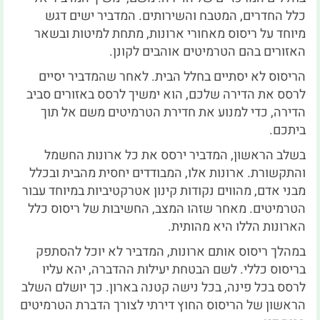
כלל החדרים, המטבח והשירותים. המדביר ישים דגש
מיוחד על ריסוס מאחורי ארונות, מתחת למיטות ובשאר
האזורים בהם הטרמיטים אוהבים לקונן.
הריסוס לא יסתיים בחלל הבית. לאחר שהמדביר יסיים
לרסס את הדירה שלכם, הוא ימשיך לרסס באזורים סביב
הדירה, כדי למנוע את חדירת הטרמיטים משם אל תוך
ביתכם.
בשלב הראשון, המדביר ירסס את כל ארונות החשמל
והתקשורת. ארונות אלו, המבודדים יחסית מהבית ובכלל
מבני אדם, מהווים נקודות קינון אטרקטיביות במיוחד עבור
הטרמיטים. מאחר שזהו המצב, החשיבות של ריסוס כלל
הארונות הללו היא מהותית.
במהלך ריסוס אותם ארונות, המדביר לא יוכל להסתפק
בריסוס כללי. לשם הבטחת יעילות ההדברה, יהא עליו
לרסס בכל פינה, בכל נישה קטנה בארון. כך יושלם השלב
הראשון של הריסוס החוץ דירתי לצורך הדברת הטרמיטים