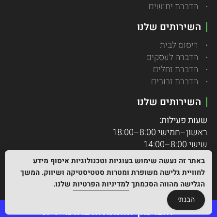
הדברת יתושים
השירותים שלנו
ריסוס לבית
הדברה לעסקים
הדברת זחלים
הדברת זבובים
השירותים שלנו
שעות פעילות:
ראשון–חמישי 8:00–18:00
שישי 8:00–14:00
שבתות וחגים – סגור
באתר זה נעשה שימוש בעוגיות וטכנולוגיות איסוף מידע
במקרי חירום ניתן לפנות גם מעבר לשעות הפעילות.
לחוויית גלישה משופרת ומטרות סטטיסטיקה ושיווק. המשך
הגלישה מהווה הסכמתך
למדיניות הפרטיות
שלנו.
הבנתי
לחצו כאן להזמנת הדברה מיידית
כל הזכויות שמורות להדברות הסביבה 2026©