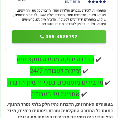
פילהבר
חוות דעת
התמחויות: לכידת עכברים חולדות ועוד , הדברת כל סוגי המזיקים,
פשפש מיטה , תרמיטים ועוד , הדברת נמלת האש , לכידת מכרסמים ,
שימוש בחומרים ידידותיים לסביבה , הדברת תיקנים, פרעושים
ופשפש מיטה , רישיון להדברת מבנים ושטח פתוח
055-4585792
✔️
הדברה ירוקה מהירה ומקצועית
✔️
זמינות לעבודה 24/7
✔️
מדבירים מוסמכים בעלי רישיון הדברה
✔️
אחריות על העבודה
בעשורים האחרונים, הדברות נהיו חלק בלתי נפרד מהנוף.
כמעט כל התנובה החקלאית עוברת ריסוסים כימיים, מידי
קיץ וועדי בית מזמינים מדבירים שירססו את הבניין