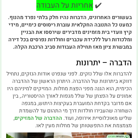
✔️
אחריות על העבודה
בעשורים האחרונים, הדברות נהיו חלק בלתי נפרד מהנוף.
כמעט כל התנובה החקלאית עוברת ריסוסים כימיים, מידי
קיץ וועדי בית מזמינים מדבירים שירססו את הבניין
ומלכודות רעל ללכידת עכברים וחולדות נפרסים בכל דירה
במבשרת ציון מאז תחילת העבודות סביב הרכבת הקלה.
הדברה – יתרונות
להדברות אלו שלל נזקים. לפני שנפרט אודות הנזקים, נתחיל
דווקא ביתרונות של ההדברה. היתרון הראשון של ההדברה
הכימית, הוא הגנה מפני הפצת מחלות. המזיקים למיניהם היו
אמונים על הפצתן של שלל מגפות לאורך ההיסטוריה., בין
אם מדובר בקדחת המועברת בעקיצות היתוש, במגפה
השחורה שהעבירו חולדות דרך מי התהום עד להשמדת
שליש מאוכלוסיית אירופה, ועוד.
ההדברה של המזיקים
,
מצמצמת את התפשטותן של מחלות מעין לאו.