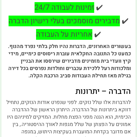
✔️
זמינות לעבודה 24/7
✔️
מדבירים מוסמכים בעלי רישיון הדברה
✔️
אחריות על העבודה
בעשורים האחרונים, הדברות נהיו חלק בלתי נפרד מהנוף.
כמעט כל התנובה החקלאית עוברת ריסוסים כימיים, מידי
קיץ וועדי בית מזמינים מדבירים שירססו את הבניין
ומלכודות רעל ללכידת עכברים וחולדות נפרסים בכל דירה
בגילת מאז תחילת העבודות סביב הרכבת הקלה.
הדברה – יתרונות
להדברות אלו שלל נזקים. לפני שנפרט אודות הנזקים, נתחיל
דווקא ביתרונות של ההדברה. היתרון הראשון של ההדברה
הכימית, הוא הגנה מפני הפצת מחלות. המזיקים למיניהם היו
אמונים על הפצתן של שלל מגפות לאורך ההיסטוריה., בין
אם מדובר בקדחת המועברת בעקיצות היתוש, במגפה