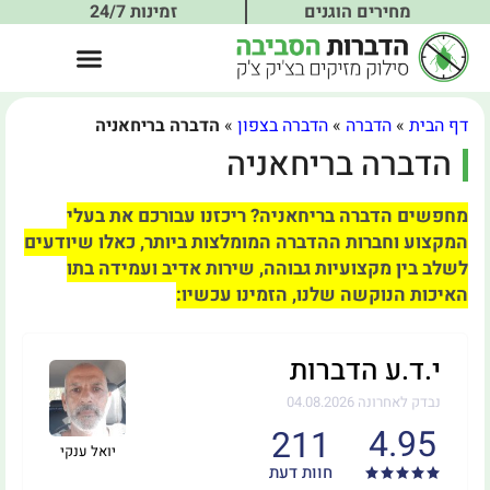
מחירים הוגנים
זמינות 24/7
דף הבית
»
הדברה
»
הדברה בצפון
»
הדברה בריחאניה
הדברה בריחאניה
מחפשים הדברה בריחאניה? ריכזנו עבורכם את בעלי
המקצוע וחברות ההדברה המומלצות ביותר, כאלו שיודעים
לשלב בין מקצועיות גבוהה, שירות אדיב ועמידה בתו
האיכות הנוקשה שלנו, הזמינו עכשיו:
י.ד.ע הדברות
נבדק לאחרונה 04.08.2026
4.95
211
יואל ענקי
חוות דעת