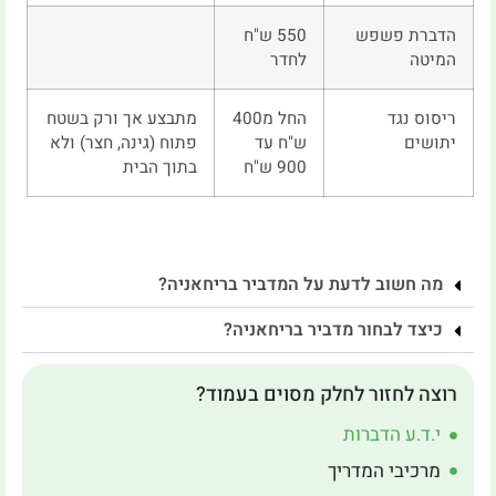
הדברת פשפש
550 ש"ח
המיטה
לחדר
ריסוס נגד
החל מ400
מתבצע אך ורק בשטח
יתושים
ש"ח עד
פתוח (גינה, חצר) ולא
900 ש"ח
בתוך הבית
מה חשוב לדעת על המדביר בריחאניה?
כיצד לבחור מדביר בריחאניה?
רוצה לחזור לחלק מסוים בעמוד?
י.ד.ע הדברות
מרכיבי המדריך