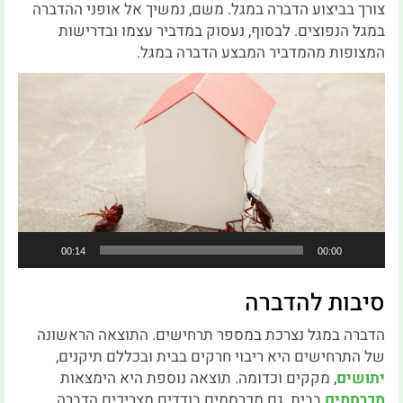
צורך בביצוע הדברה במגל. משם, נמשיך אל אופני ההדברה
במגל הנפוצים. לבסוף, נעסוק במדביר עצמו ובדרישות
המצופות מהמדביר המבצע הדברה במגל.
נגן
וידאו
00:14
00:00
סיבות להדברה
הדברה במגל נצרכת במספר תרחישים. התוצאה הראשונה
של התרחישים היא ריבוי חרקים בבית ובכללם תיקנים,
יתושים
, מקקים וכדומה. תוצאה נוספת היא הימצאות
מכרסמים
בבית. גם מכרסמים בודדים מצריכים הדברה,