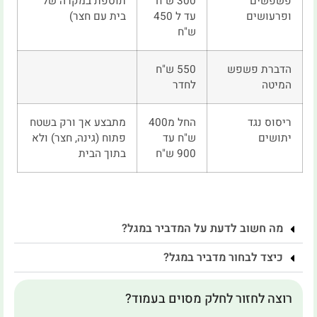
פשפשים
300 ש"ח
תוספת במקרה של
ופרעושים
עד ל 450
בית עם חצר)
ש"ח
הדברת פשפש
550 ש"ח
המיטה
לחדר
ריסוס נגד
החל מ400
מתבצע אך ורק בשטח
יתושים
ש"ח עד
פתוח (גינה, חצר) ולא
900 ש"ח
בתוך הבית
מה חשוב לדעת על המדביר במגל?
כיצד לבחור מדביר במגל?
רוצה לחזור לחלק מסוים בעמוד?