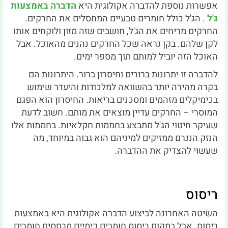
אפשרות נוספת להדברה אקולוגית היא
הדברה באמצעות
ג'ל
.
הג'ל כולל חומרים טבעיים המחסלים את החרקים.
החרקים מריחים את הג'ל, חושבים שזה מזון ולוקחים אותו
לקן שלהם.
בקן נראה שכל החרקים נהנים מהאוכל.
אבל
האוכל הזה יוביל למותם תוך מספר ימים.
להדברה זו יתרונות ברורים וחיסרון ברור.
היתרונות הם
בקרה מהירה יותר בהשוואה למלכודות והיעדר שימוש
בכימיקלים מזהמים ומסכנים בריאות.
החיסרון הוא הפגם
המוסרי – החרקים עדיין מוצאים את מותם.
חשוב לדעת
שעיקר חיטוי הג'ל מתבצע בחממות חקלאיות.
בחממות אלו
הנזק הנגרם ממזיקים למיניהם הוא גבוה במיוחד, מה
שעשוי להצדיק את ההדברה.
ריסוס
השיטה האחרונה לביצוע הדברה אקולוגית היא באמצעות
ריסוס.
אבל במקום ריסוס חומרים כימיים מרססים חומרים